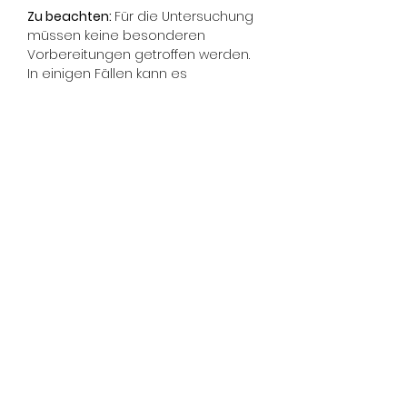
Zu beachten: 
Für die Untersuchung 
müssen keine besonderen 
Vorbereitungen getroffen werden. 
In einigen Fällen kann es 
erforderlich sein, 
Kompressionsstrümpfe zu tragen 
oder die Beine während der 
Untersuchung in verschiedene 
Positionen zu bringen. Nach der 
Untersuchung erhalten Sie eine 
ausführliche Beratung über die 
nächsten Schritte.
Für wen geeignet: 
Ideal für 
Menschen, die Anzeichen von 
Venenproblemen wie 
Schwellungen, Schmerzen oder 
sichtbaren Krampfadern bemerken 
oder zur Vorsorge eine gründliche 
Untersuchung wünschen.