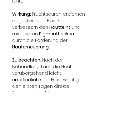
führt.
Wirkung: 
Fruchtsäuren entfernen 
abgestorbene Hautzellen, 
verbessern den 
Hautteint
 und 
minimieren 
Pigmentflecken
durch die Förderung der 
Hauterneuerung
.
Zu beachten: 
Nach der 
Behandlung kann die Haut 
vorübergehend leicht 
empfindlich
 sein. Es ist wichtig, in 
den ersten Tagen direkte 
Sonneneinstrahlung zu 
vermeiden und regelmäßig 
einen 
Sonnenschutz
 zu 
verwenden, um die Haut zu 
schützen.
Für wen geeignet: 
Ideal für 
Menschen mit 
Pigmentflecken
, 