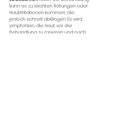
kann es zu leichten Rötungen oder 
Hautirritationen kommen, die 
jedoch schnell abklingen. Es wird 
empfohlen, die Haut vor der 
Behandlung zu rasieren und nach 
der Behandlung direkte 
Sonneneinstrahlung zu vermeiden. 
In den ersten Tagen nach der 
Behandlung sollte auf heißes 
Baden oder intensive 
Hautpflegeprodukte verzichtet 
werden.
Für wen geeignet: 
Ideal für 
Menschen, die eine dauerhafte 
Lösung für Haarentfernung suchen. 
Besonders wirksam bei Menschen 
mit heller Haut und dunklen Haaren, 
da der Kontrast zwischen Haut und 
Haar die Effektivität der Behandlung 
erhöht.