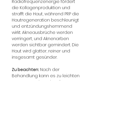
Radiofrequenzenergie fördert 
die Kollagenproduktion und 
strafft die Haut, während PRP die 
Hautregeneration beschleunigt 
und entzündungshemmend 
wirkt. Akneausbrüche werden 
verringert, und Aknenarben 
werden sichtbar gemindert. Die 
Haut wird glatter, reiner und 
insgesamt gesünder.
Zu beachten: 
Nach der 
Behandlung kann es zu leichten 
Rötungen oder Schwellungen 
kommen, die jedoch rasch 
abklingen. Es wird empfohlen, in 
den ersten Tagen nach der 
Behandlung direkte 
Sonneneinstrahlung und 
intensive Hautpflegeprodukte zu 
meiden. Für langfristige 
Ergebnisse sind mehrere 