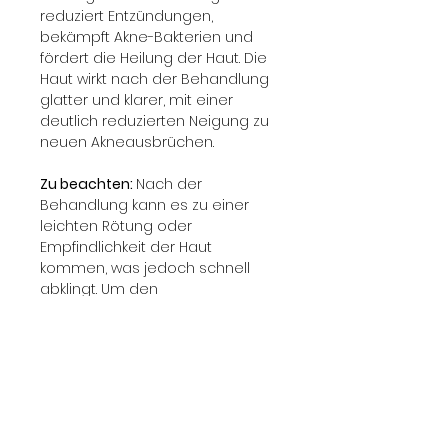
reduziert Entzündungen, 
bekämpft Akne-Bakterien und 
fördert die Heilung der Haut. Die 
Haut wirkt nach der Behandlung 
glatter und klarer, mit einer 
deutlich reduzierten Neigung zu 
neuen Akneausbrüchen.
Zu beachten: 
Nach der 
Behandlung kann es zu einer 
leichten Rötung oder 
Empfindlichkeit der Haut 
kommen, was jedoch schnell 
abklingt. Um den 
Heilungsprozess zu 
unterstützen, wird empfohlen, für 
einige Tage auf intensive 
Hautpflegeprodukte und 
Sonneneinstrahlung zu 
verzichten. Mehrere Sitzungen 
können erforderlich sein, um 