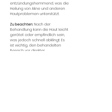
entzündungshemmend, was die 
Heilung von Akne und anderen 
Hautproblemen unterstützt.
Zu beachten: 
Nach der 
Behandlung kann die Haut leicht 
gerötet oder empfindlich sein, 
was jedoch schnell abklingt. Es 
ist wichtig, den behandelten 
Bereich vor direkter 
Sonneneinstrahlung zu schützen 
und in den ersten Tagen nach 
der Behandlung keine 
aggressiven 
Hautpflegeprodukte zu 
verwenden. Um ein optimales 
Ergebnis zu erzielen, können 
mehrere Sitzungen erforderlich 
sein.
Für wen geeignet: 
Das Carbon 